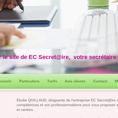
 le site de EC Secret@ire, votre secrétair
ionnels
Particuliers
Tarifs
Avis clients
Contact
M
Elodie QUILLAUD, dirigeante de l'entreprise EC Secret@ire m
compétences et son professionnalisme pour vous proposer d
et variées.